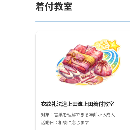
コ
ナ
着付教室
ン
ビ
テ
ゲ
ン
ー
ツ
シ
へ
ョ
ス
ン
キ
に
ッ
移
プ
動
衣紋礼法道上田流上田着付教室
対象：言葉を理解できる年齢から成人
活動日：相談に応じます