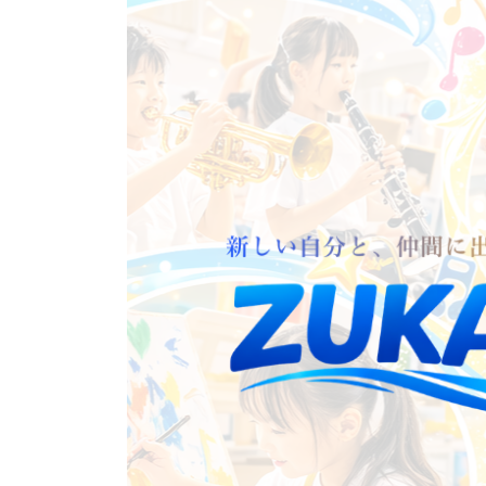
コ
ナ
ン
ビ
テ
ゲ
ン
ー
ツ
シ
へ
ョ
ス
ン
キ
に
ッ
移
プ
動