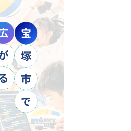
広
宝
が
塚
る
市
で