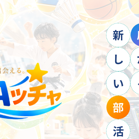
新
し
い
部
活